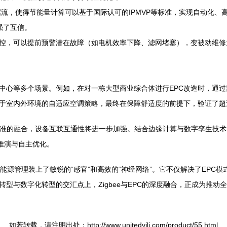
数据流，使得节能量计算可以基于国际认可的IPMVP等标准，实现自动化
强了互信。
控，可以提前预警潜在故障（如电机效率下降、滤网堵塞），变被动维修
心等多个场景。例如，在对一栋大型商业综合体进行EPC改造时，通过部
于室内外环境的自适应空调策略，最终在保障舒适度的前提下，验证了超过
tter等新标准的融合，设备互联互通性将进一步加强。结合边缘计算与数字孪生技
推演与自主优化。
同能源管理装上了敏锐的“感官”和高效的“神经网络”。它不仅解决了EP
型与数字化转型的交汇点上，Zigbee与EPC的深度融合，正成为推动
如若转载，请注明出处：http://www.unitedvili.com/product/55.html