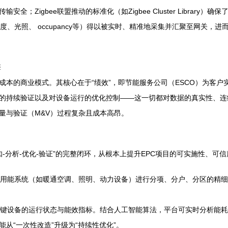
全；Zigbee联盟推动的标准化（如Zigbee Cluster Library
温度、光照、 occupancy等）得以被实时、精准地采集并汇聚至网关
擎
成本的商业模式。其核心在于“绩效”，即节能服务公司（ESCO）为客
果的持续验证以及对设备运行的优化控制——这一切都对数据的真实性、
量与验证（M&V）过程复杂且成本高昂。
感知-分析-优化-验证”的完整闭环，从根本上提升EPC项目的可实施性、可
络对用能系统（如暖通空调、照明、动力设备）进行分项、分户、分区的精
测关键设备的运行状态与能效指标。结合人工智能算法，平台可实时分析能
从“一次性改造”升级为“持续性优化”。